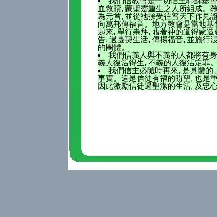
我們信教會是一切信主耶穌基督,
血救贖, 蒙聖靈重生之人所組成。
為元首, 並從祂接受往普天下作見證
向萬邦傳福音。地方教會是當地基
起來, 舉行崇拜, 藉著神的道得蒙造
告, 過團契生活, 傳揚福音, 並施
的團體。
我們信義人與不義的人都將有身
義人復活得生, 不義的人復活定罪
我們信主必隨時再來, 是具體的
事實。這是信徒有福的盼望, 也是重
因此激勵信徒過聖潔的生活, 及忠