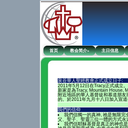
首页
教会简介»
主日信息
泉谷華人聖經教會正式成立日子:
2011年5月12日在Tracy正式成
新家是為Tracy, Mountain House, 
附近地區的華人基督徒和慕道朋友
的。於2011年九月十八日加入宣道
我們的信仰
我們信獨一的真神, 祂是無限完全
父、聖子、聖靈三位一體的方式永
我們信耶穌基督是真正的神也是